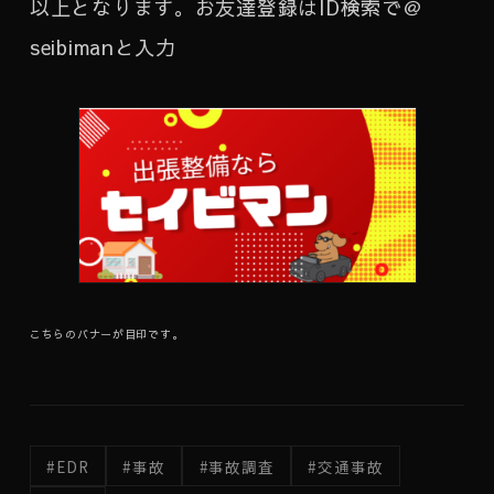
以上となります。お友達登録はID検索で＠
seibimanと入力
こちらのバナーが目印です。
#EDR
#事故
#事故調査
#交通事故